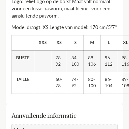
Logo: reliëflogo op de borst Maat valt normaal
voor een losse pasvorm, maat kleiner voor een
aansluitende pasvorm.
Model draagt: XS Lengte van model: 170 cm/5’7″
XXS
XS
S
M
L
XL
BUSTE
78-
84-
89-
96-
98-
92
100
106
112
11
TAILLE
60-
74-
80-
86-
89-
78
92
100
104
10
Aanvullende informatie