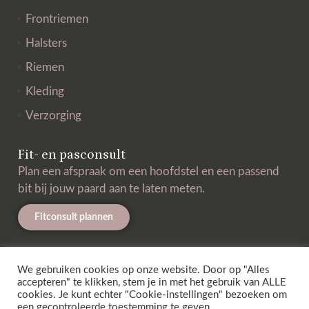
Frontriemen
Halsters
Riemen
Kleding
Verzorging
Fit- en pasconsult
Plan een afspraak om een hoofdstel en een passend
bit bij jouw paard aan te laten meten.
Fitconsult plannen
We gebruiken cookies op onze website. Door op "Alles
accepteren" te klikken, stem je in met het gebruik van ALLE
Meld je hier aan voor onze e-mails!
cookies. Je kunt echter "Cookie-instellingen" bezoeken om
een ​​gecontroleerde toestemming te geven.